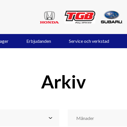
lager
Erbjudanden
Service och verkstad
Arkiv