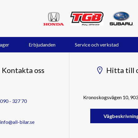
lager
Erbjudanden
Service och verkstad
Kontakta oss
Hitta till 
Kronoskogsvägen 10, 90
090 - 327 70
Vägbeskrivnin
info@all-bilar.se