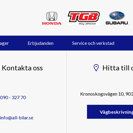
lager
Erbjudanden
Service och verkstad
Kontakta oss
Hitta till 
Kronoskogsvägen 10, 90
090 - 327 70
Vägbeskrivnin
info@all-bilar.se