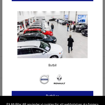
090 - 327 70
info@all-bilar.se
Hitta till oss
Bytbil
Öppettider
Personuppgiftspolicy
Bytbil.se
© 2026 All-Bilar AB. All rights reserved.
På All-Bilar AB använder vi cookies för att webbplatsen ska fungera