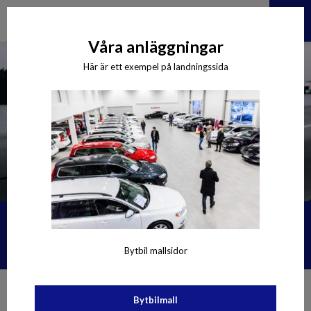
Våra anläggningar
Här är ett exempel på landningssida
Välkommen till All-Bilar AB!
Bytbil mallsidor
Bytbilmall
Kontakta oss