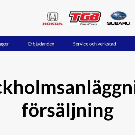
lager
Erbjudanden
Service och verkstad
ckholmsanläggni
försäljning