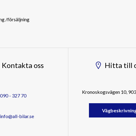
g /försäljning
Kontakta oss
Hitta till 
Kronoskogsvägen 10, 90
090 - 327 70
Vägbeskrivnin
info@all-bilar.se