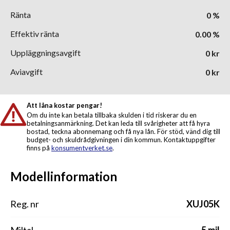
Ränta
0
%
Effektiv ränta
0.00
%
Uppläggningsavgift
0
kr
Aviavgift
0
kr
Att låna kostar pengar!
Om du inte kan betala tillbaka skulden i tid riskerar du en
betalningsanmärkning. Det kan leda till svårigheter att få hyra
bostad, teckna abonnemang och få nya lån. För stöd, vänd dig till
budget- och skuldrådgivningen i din kommun. Kontaktuppgifter
finns på
konsumentverket.se
.
Modellinformation
Reg. nr
XUJ05K
Miltal
5 mil