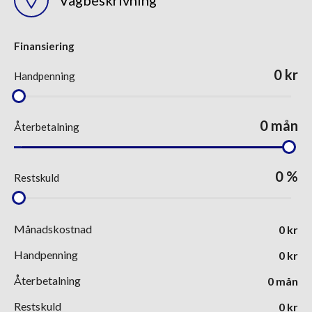
Vägbeskrivning
Finansiering
0
kr
Handpenning
0
mån
Återbetalning
0
%
Restskuld
Månadskostnad
0
kr
Handpenning
0
kr
Återbetalning
0
mån
Restskuld
0
kr