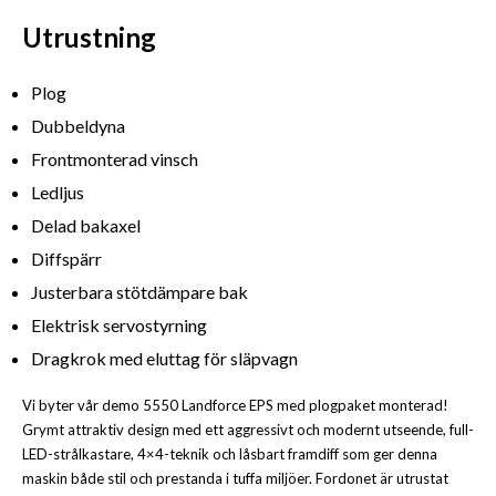
Utrustning
Plog
Dubbeldyna
Frontmonterad vinsch
Ledljus
Delad bakaxel
Diffspärr
Justerbara stötdämpare bak
Elektrisk servostyrning
Dragkrok med eluttag för släpvagn
Vi byter vår demo 5550 Landforce EPS med plogpaket monterad!
Grymt attraktiv design med ett aggressivt och modernt utseende, full-
LED-strålkastare, 4×4-teknik och låsbart framdiff som ger denna
maskin både stil och prestanda i tuffa miljöer. Fordonet är utrustat