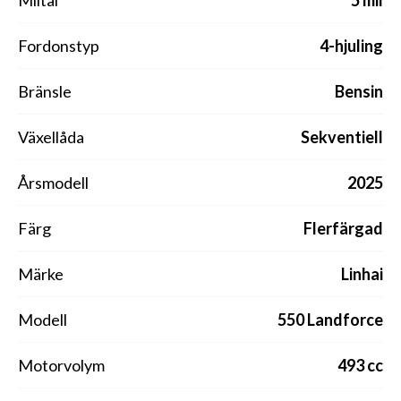
Fordonstyp
4-hjuling
Bränsle
Bensin
Växellåda
Sekventiell
Årsmodell
2025
Färg
Flerfärgad
Märke
Linhai
Modell
550 Landforce
Motorvolym
493 cc