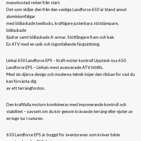
maxutrustad redan från start.
Det som skiljer den från den vanliga Landforce 650 är bland annat
aluminiumfälgar
med blålackade bedlocks, kraftigare justerbara stötdämpare,
blålackade
fjädrar samt blålackade A-armar. Stötfångare fram och bak.
En ATV med en unik och iögonfallande färgsättning.
Linhai 650 Landforce EPS – Kraft möter kontroll Upptäck nya 650
Landforce EPS – Linhais mest avancerade ATV hittills.
Med sin djärva design och moderna teknik höjer den ribban för vad du
kan förvänta dig
av ett terrängfordon.
Den kraftfulla motorn kombineras med imponerande kontroll och
stabilitet – oavsett om du kör genom krävande terräng eller njuter av
en lugn tur i naturen.
650 Landforce EPS är byggd för äventyraren som kräver både