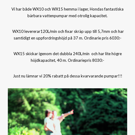
Vi har både WX10 och WX15 hemma i lager, Hondas fantastiska
bärbara vattenpumpar med otrolig kapacitet.
WX10 levererar120L/min och fixar skräp upp till 5,7mm och har
samtidigt en uppfordringshöjd på 37 m. Ordinarie pris 6030:-
WX15 skickar igenom det dubbla 240L/min och har lite högre
höjdkapacitet, 40 m. Ordinariepris 8030:-
Just nu lämnar vi 20% rabatt på dessa kvarvarande pumpar!!!